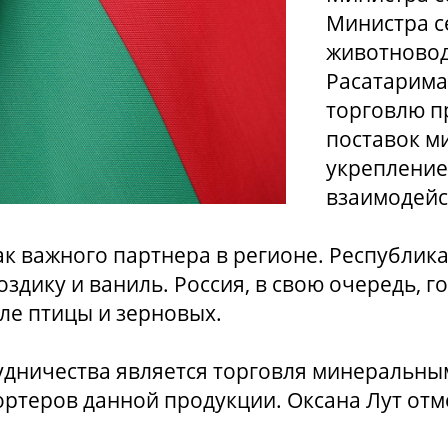
Министра с
животновод
Расатарима
торговлю п
поставок м
укрепление
взаимодейст
к важного партнера в регионе. Республика
оздику и ваниль. Россия, в свою очередь, 
ле птицы и зерновых.
дничества является торговля минеральным
ортеров данной продукции. Оксана Лут от