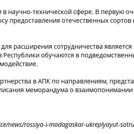
 в научно-технической сфере. В первую оч
осу предоставления отечественных сортов 
для расширения сотрудничества является п
з Республики обучаются в подведомственн
имодействие.
артнерства в АПК по направлениям, предс
писания меморандума о взаимопонимании
ice/news/rossiya-i-madagaskar-ukreplyayut-sotru