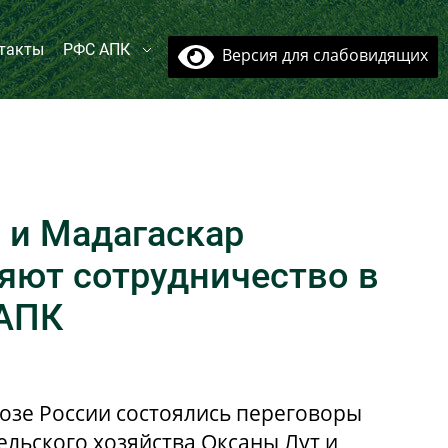
такты
РФС АПК
Версия для слабовидящих
 и Мадагаскар
яют сотрудничество в
 АПК
озе России состоялись переговоры
ельского хозяйства Оксаны Лут и